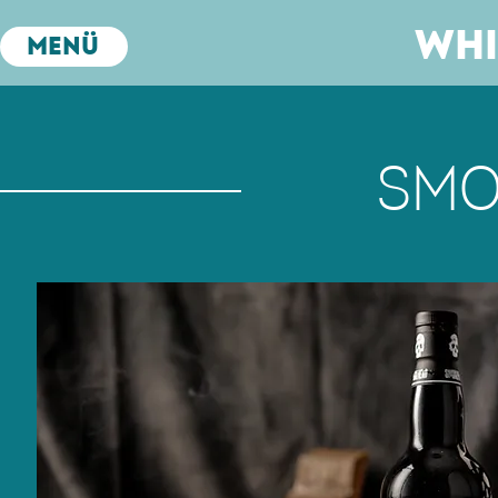
Whi
Menü
Smo