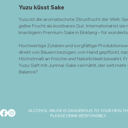
Yuzu küsst Sake
Yuzu ist die aromatischste Zitrusfrucht der Welt. Spri
gelbe Frucht als kostbares Gut. International ist si
knackigem Premium-Sake in Einklang – für wunderbar
​Hochwertige Zutaten und sorgfältige Produktions
direkt von Bauern bezogen, von Hand gepflückt, nach
Höchstmaß an Frische und Natürlichkeit bewahrt. Fr
Yuzu-Saft mit Junmai-Sake vermählt, der seit mehr al
Balance?
ALCOHOL ABUSE IS DANGEROUS TO YOUR HEALTH
PLEASE DRINK RESPONSIBLY.